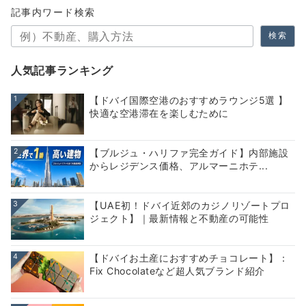
記事内ワード検索
検索
人気記事ランキング
1
【ドバイ国際空港のおすすめラウンジ5選 】
快適な空港滞在を楽しむために
2
【ブルジュ・ハリファ完全ガイド】内部施設
からレジデンス価格、アルマーニホテ...
3
【UAE初！ドバイ近郊のカジノリゾートプロ
ジェクト】｜最新情報と不動産の可能性
4
【ドバイお土産におすすめチョコレート】：
Fix Chocolateなど超人気ブランド紹介