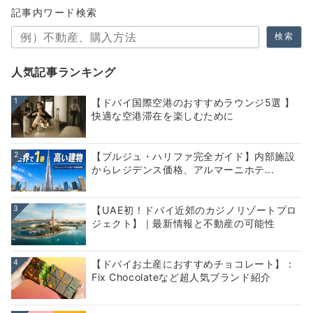
記事内ワード検索
検索
人気記事ランキング
1
【ドバイ国際空港のおすすめラウンジ5選 】
快適な空港滞在を楽しむために
2
【ブルジュ・ハリファ完全ガイド】内部施設
からレジデンス価格、アルマーニホテ...
3
【UAE初！ドバイ近郊のカジノリゾートプロ
ジェクト】｜最新情報と不動産の可能性
4
【ドバイお土産におすすめチョコレート】：
Fix Chocolateなど超人気ブランド紹介